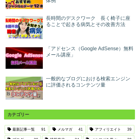
体例
長時間のデスクワーク 長く椅子に座
ることで起きる病気とその改善方法
「アドセンス（Google AdSense）無料
メール講座」
一般的なブログにおける検索エンジン
に評価されるコンテンツ量
カテゴリー
最新記事一覧
91
メルマガ
41
アフィリエイト
39