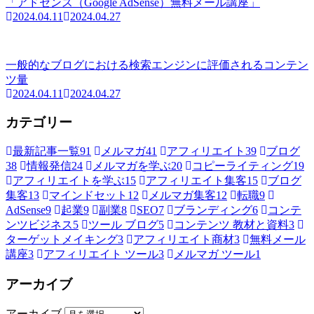
「アドセンス（Google AdSense）無料メール講座」
2024.04.11
2024.04.27
一般的なブログにおける検索エンジンに評価されるコンテン
ツ量
2024.04.11
2024.04.27
カテゴリー
最新記事一覧
91
メルマガ
41
アフィリエイト
39
ブログ
38
情報発信
24
メルマガを学ぶ
20
コピーライティング
19
アフィリエイトを学ぶ
15
アフィリエイト集客
15
ブログ
集客
13
マインドセット
12
メルマガ集客
12
転職
9
AdSense
9
起業
9
副業
8
SEO
7
ブランディング
6
コンテ
ンツビジネス
5
ツール ブログ
5
コンテンツ 教材と資料
3
ターゲットメイキング
3
アフィリエイト商材
3
無料メール
講座
3
アフィリエイト ツール
3
メルマガ ツール
1
アーカイブ
アーカイブ