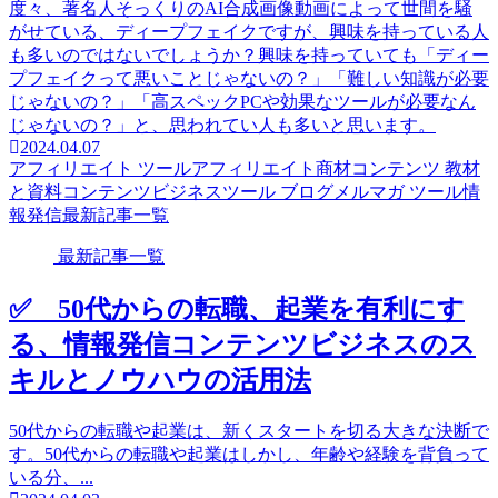
度々、著名人そっくりのAI合成画像動画によって世間を騒
がせている、ディープフェイクですが、興味を持っている人
も多いのではないでしょうか？興味を持っていても「ディー
プフェイクって悪いことじゃないの？」「難しい知識が必要
じゃないの？」「高スペックPCや効果なツールが必要なん
じゃないの？」と、思われてい人も多いと思います。
2024.04.07
アフィリエイト ツール
アフィリエイト商材
コンテンツ 教材
と資料
コンテンツビジネス
ツール ブログ
メルマガ ツール
情
報発信
最新記事一覧
最新記事一覧
✅ 50代からの転職、起業を有利にす
る、情報発信コンテンツビジネスのス
キルとノウハウの活用法
50代からの転職や起業は、新くスタートを切る大きな決断で
す。50代からの転職や起業はしかし、年齢や経験を背負って
いる分、...