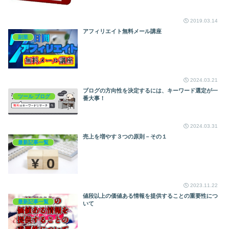
2019.03.14
アフィリエイト無料メール講座
副業
2024.03.21
ブログの方向性を決定するには、キーワード選定が一
ツール ブログ
番大事！
2024.03.31
売上を増やす３つの原則－その１
最新記事一覧
2023.11.22
値段以上の価値ある情報を提供することの重要性につ
最新記事一覧
いて