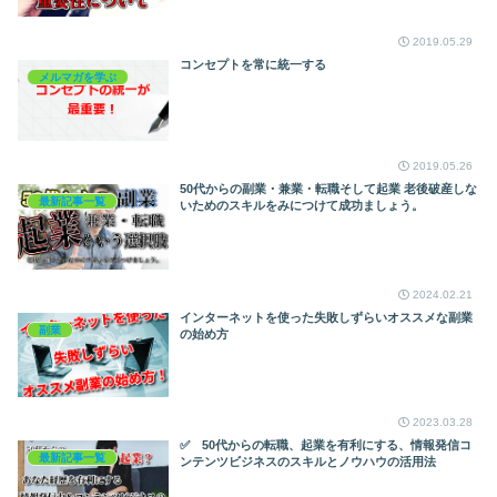
2019.05.29
コンセプトを常に統一する
メルマガを学ぶ
2019.05.26
50代からの副業・兼業・転職そして起業 老後破産しな
最新記事一覧
いためのスキルをみにつけて成功ましょう。
2024.02.21
インターネットを使った失敗しずらいオススメな副業
副業
の始め方
2023.03.28
✅ 50代からの転職、起業を有利にする、情報発信コ
最新記事一覧
ンテンツビジネスのスキルとノウハウの活用法