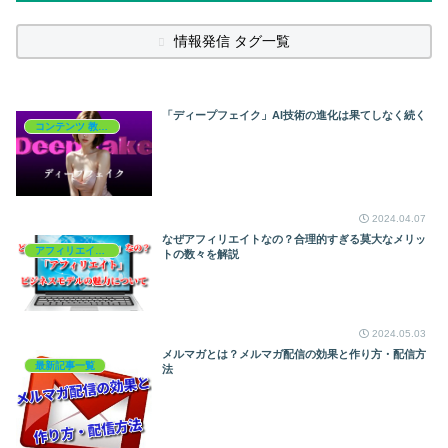
情報発信 タグ一覧
「ディープフェイク」AI技術の進化は果てしなく続く
コンテンツ 教材と資料
2024.04.07
なぜアフィリエイトなの？合理的すぎる莫大なメリッ
アフィリエイトを学ぶ
トの数々を解説
2024.05.03
メルマガとは？メルマガ配信の効果と作り方・配信方
最新記事一覧
法