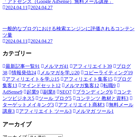
「アドセンス（Google AdSense）無料メール講座」
2024.04.11
2024.04.27
一般的なブログにおける検索エンジンに評価されるコンテン
ツ量
2024.04.11
2024.04.27
カテゴリー
最新記事一覧
91
メルマガ
41
アフィリエイト
39
ブログ
38
情報発信
24
メルマガを学ぶ
20
コピーライティング
19
アフィリエイトを学ぶ
15
アフィリエイト集客
15
ブログ
集客
13
マインドセット
12
メルマガ集客
12
転職
9
AdSense
9
起業
9
副業
8
SEO
7
ブランディング
6
コンテ
ンツビジネス
5
ツール ブログ
5
コンテンツ 教材と資料
3
ターゲットメイキング
3
アフィリエイト商材
3
無料メール
講座
3
アフィリエイト ツール
3
メルマガ ツール
1
アーカイブ