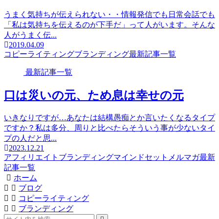
うまく気持ちが伝えられない・・情報発信でも日常会話でも
「私は気持ちを伝えるのが下手だ」って人がいます。そんな
人がうまく伝...
2019.04.09
コピーライティング
ブランディング
最新記事一覧
最新記事一覧
口は災いの元、ため息は幸せの元
いきなりですが…あなたは結構愚痴とか言いたくなるタイプ
ですか？私は多分、周りと比べたらそういう事が少ないタイ
プの人だと思...
2023.12.21
アフィリエイト
ブランディング
マインドセット
メルマガ
最新
記事一覧
ホーム
ブログ
コピーライティング
ブランディング