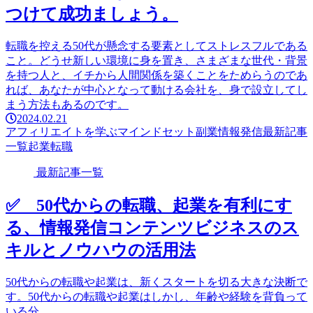
つけて成功ましょう。
転職を控える50代が懸念する要素としてストレスフルである
こと。どうせ新しい環境に身を置き、さまざまな世代・背景
を持つ人と、イチから人間関係を築くことをためらうのであ
れば、あなたが中心となって動ける会社を、身で設立してし
まう方法もあるのです。
2024.02.21
アフィリエイトを学ぶ
マインドセット
副業
情報発信
最新記事
一覧
起業
転職
最新記事一覧
✅ 50代からの転職、起業を有利にす
る、情報発信コンテンツビジネスのス
キルとノウハウの活用法
50代からの転職や起業は、新くスタートを切る大きな決断で
す。50代からの転職や起業はしかし、年齢や経験を背負って
いる分、...