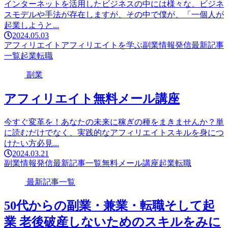
インターネットを活用したビジネスの中には様々な、ビジネ
スモデルや手法が存在しますが、その中で僕が、「一個人が
起業しようと...
2024.05.03
アフィリエイト
アフィリエイトを学ぶ
副業
情報発信
最新記事
一覧
起業
転職
副業
アフィリエイト無料メール講座
今すぐ変革を！あなたの未来に稼ぎの種をまきませんか？単
に読むだけでなく、実践的なアフィリエイトスキルを身につ
けたい方必見...
2024.03.21
副業
情報発信
最新記事一覧
無料メール講座
起業
転職
最新記事一覧
50代からの副業・兼業・転職そして起
業 老後破産しないためのスキルをみに