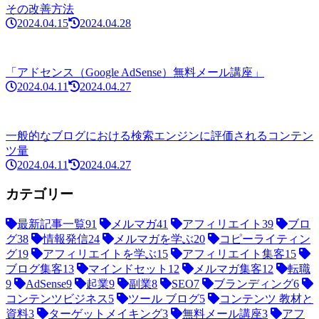
その改善方法
2024.04.15
2024.04.28
「アドセンス（Google AdSense）無料メール講座」
2024.04.11
2024.04.27
一般的なブログにおける検索エンジンに評価されるコンテン
ツ量
2024.04.11
2024.04.27
カテゴリー
最新記事一覧
91
メルマガ
41
アフィリエイト
39
ブロ
グ
38
情報発信
24
メルマガを学ぶ
20
コピーライティン
グ
19
アフィリエイトを学ぶ
15
アフィリエイト集客
15
ブログ集客
13
マインドセット
12
メルマガ集客
12
転職
9
AdSense
9
起業
9
副業
8
SEO
7
ブランディング
6
コンテンツビジネス
5
ツール ブログ
5
コンテンツ 教材と
資料
3
ターゲットメイキング
3
無料メール講座
3
アフ