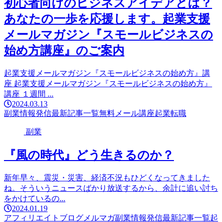
初心者向けのビジネスアイデアとは？
あなたの一歩を応援します。起業支援
メールマガジン『スモールビジネスの
始め方講座』のご案内
起業支援メールマガジン『スモールビジネスの始め方』講
座 起業支援メールマガジン『スモールビジネスの始め方』
講座 １週間 ...
2024.03.13
副業
情報発信
最新記事一覧
無料メール講座
起業
転職
副業
『風の時代』どう生きるのか？
新年早々、震災・災害、経済不況もひどくなってきました
ね。そういうニュースばかり放送するから、余計に追い討ち
をかけているの...
2024.01.19
アフィリエイト
ブログ
メルマガ
副業
情報発信
最新記事一覧
起