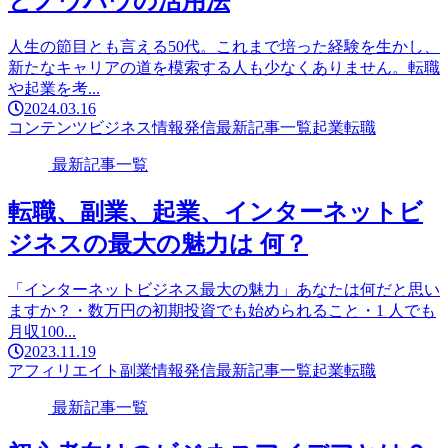
とノウハウの活用法
人生の節目とも言える50代。これまで培った経験を生かし、
新たなキャリアの道を模索する人も少なくありません。転職
や起業を考...
2024.03.16
コンテンツビジネス
情報発信
最新記事一覧
起業
転職
最新記事一覧
転職、副業、起業、インターネットビ
ジネスの最大の魅力は 何？
「インターネットビジネス最大の魅力」あなたは何だと思い
ますか？・数万円の初期投資でも始められること・1 人でも
月収100...
2023.11.19
アフィリエイト
副業
情報発信
最新記事一覧
起業
転職
最新記事一覧