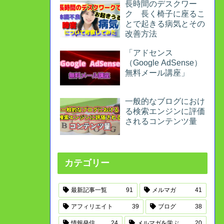
長時間のデスクワー
ク 長く椅子に座るこ
とで起きる病気とその
改善方法
「アドセンス
（Google AdSense）
無料メール講座」
一般的なブログにおけ
る検索エンジンに評価
されるコンテンツ量
カテゴリー
最新記事一覧
91
メルマガ
41
アフィリエイト
39
ブログ
38
情報発信
24
メルマガを学ぶ
20