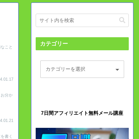
カテゴリー
切なこと
4.01.17
、お分か
7日間アフィリエイト無料メール講座
4.01.21
章を書く