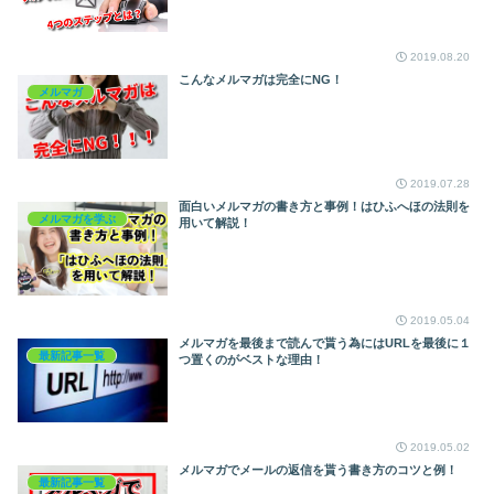
2019.08.20
こんなメルマガは完全にNG！
メルマガ
2019.07.28
面白いメルマガの書き方と事例！はひふへほの法則を
メルマガを学ぶ
用いて解説！
2019.05.04
メルマガを最後まで読んで貰う為にはURLを最後に１
最新記事一覧
つ置くのがベストな理由！
2019.05.02
メルマガでメールの返信を貰う書き方のコツと例！
最新記事一覧